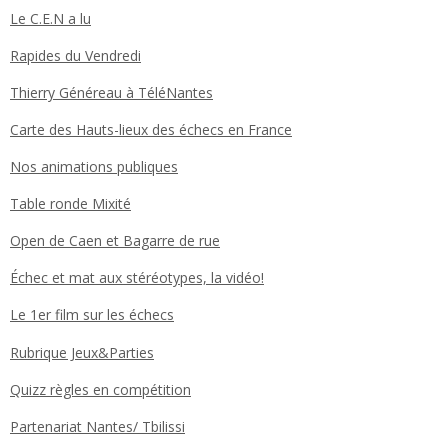
Le C.E.N a lu
Rapides du Vendredi
Thierry Généreau à TéléNantes
Carte des Hauts-lieux des échecs en France
Nos animations publiques
Table ronde Mixité
Open de Caen et Bagarre de rue
Échec et mat aux stéréotypes, la vidéo!
Le 1er film sur les échecs
Rubrique Jeux&Parties
Quizz règles en compétition
Partenariat Nantes/ Tbilissi