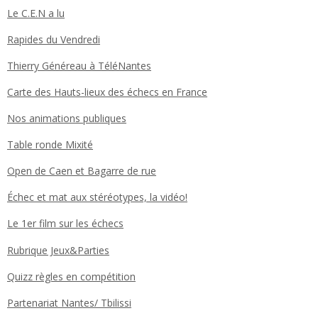
Le C.E.N a lu
Rapides du Vendredi
Thierry Généreau à TéléNantes
Carte des Hauts-lieux des échecs en France
Nos animations publiques
Table ronde Mixité
Open de Caen et Bagarre de rue
Échec et mat aux stéréotypes, la vidéo!
Le 1er film sur les échecs
Rubrique Jeux&Parties
Quizz règles en compétition
Partenariat Nantes/ Tbilissi